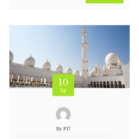
10
lip
By P17