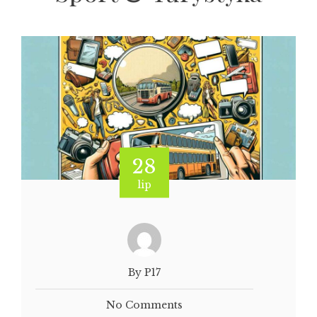
28
lip
By P17
No Comments