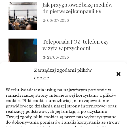
Jak przygotować bazę mediów
do pierwszej kampanii PR
06/07/2026
Teleporada POZ: telefon czy
wizyta w przychodni
23/06/2026
Zarządzaj zgodami plików
KSeF a zaległe faktury:
cookie
porządkowanie przed zmianą
W celu świadczenia usług na najwyższym poziomie w
21/06/2026
ramach naszej strony internetowej korzystamy z plików
cookies. Pliki cookies umożliwiają nam zapewnienie
prawidłowego działania naszej strony internetowej oraz
realizację podstawowych jej funkcji, a po uzyskaniu
Panele podłogowe do szybkiego
Twojej zgody, pliki cookies są przez nas wykorzystywane
remontu: jak nie kupować
do dokonywania pomiarów i analiz korzystania ze strony