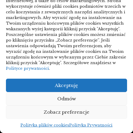
wyłącznie po cenie
internetowej, a także do celów marketingowych. Strona
wykorzystuje również pliki cookies podmiotów trzecich w
10/06/2026
celu korzystania z zewnętrznych narzędzi analitycznych i
marketingowych. Aby wyrazić zgodę na instalowanie na
Twoim urządzeniu końcowym plików cookies wszystkich
wskazanych wyżej kategorii kliknij przycisk "Akceptuję".
Poszczególne ustawienia plików cookies możesz zmieniać
po kliknięciu przycisku „Zobacz preferencje”. Jeśli
ustawienia odpowiadają Twoim preferencjom, aby
wyrazić zgodę na instalowanie plików cookies na Twoim
urządzeniu końcowym w wybranym przez Ciebie zakresie
kliknij przycisk "Akceptuję". Szczegółowe znajdziesz w
Polityce prywatności
.
Szukasz ciekawych wiadomości, takich, których nie
znajdziesz nigdzie indziej? Idealnie trafiłeś. Bowiem
na naszej stronie znajdziesz tylko to, czego nie ma
Akceptuję
nigdzie indziej. Tworzymy nasz serwis z pasją, aby
Odmów
dostarczać wam najlepsze wiadomości.
Projekty domów Podkarpacie
Zobacz preferencje
Polityka plików cookies
Polityka Prywatności
Archiwa