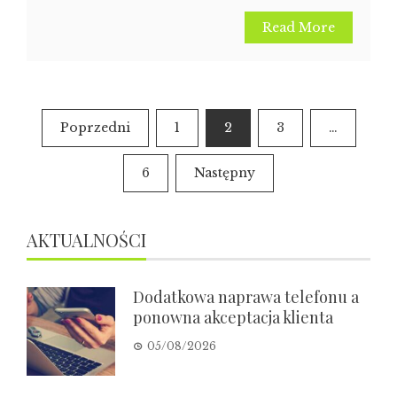
Read More
Nawigacja
Poprzedni
1
2
3
…
po
6
Następny
wpisach
AKTUALNOŚCI
Dodatkowa naprawa telefonu a
ponowna akceptacja klienta
05/08/2026