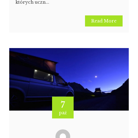
których uczn...
Read More
7
paź