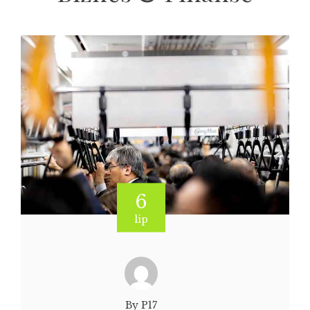
6
lip
By P17