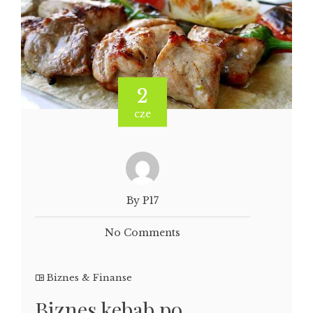
2
cze
By P17
No Comments
Biznes & Finanse
Biznes kebab po