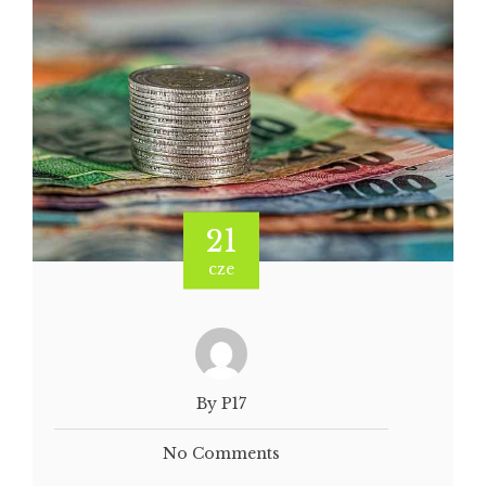
21
cze
By P17
No Comments