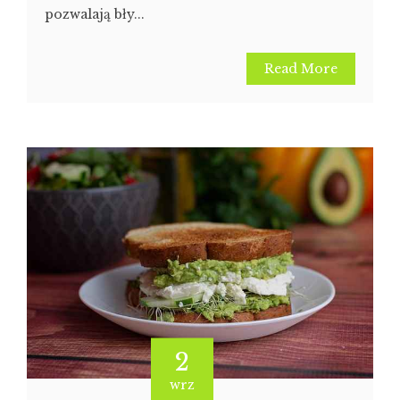
pozwalają bły...
Read More
2
wrz