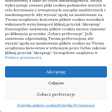
internetowej, a także do celów marketingowych. Strona
wykorzystuje również pliki cookies podmiotów trzecich w
06/07/2026
celu korzystania z zewnętrznych narzędzi analitycznych i
marketingowych. Aby wyrazić zgodę na instalowanie na
Twoim urządzeniu końcowym plików cookies wszystkich
Teleporada POZ: telefon czy
wskazanych wyżej kategorii kliknij przycisk "Akceptuję".
Poszczególne ustawienia plików cookies możesz zmieniać
wizyta w przychodni
po kliknięciu przycisku „Zobacz preferencje”. Jeśli
23/06/2026
ustawienia odpowiadają Twoim preferencjom, aby
wyrazić zgodę na instalowanie plików cookies na Twoim
urządzeniu końcowym w wybranym przez Ciebie zakresie
kliknij przycisk "Akceptuję". Szczegółowe znajdziesz w
KSeF a zaległe faktury:
Polityce prywatności
.
porządkowanie przed zmianą
21/06/2026
Akceptuję
Odmów
Panele podłogowe do szybkiego
Zobacz preferencje
remontu: jak nie kupować
wyłącznie po cenie
Polityka plików cookies
Polityka Prywatności
10/06/2026