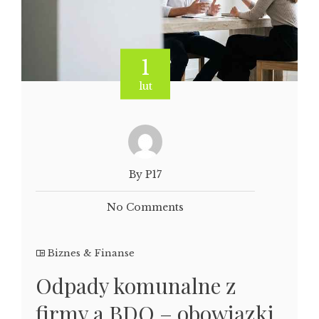
1
lut
By P17
No Comments
Biznes & Finanse
Odpady komunalne z
firmy a BDO – obowiązki,