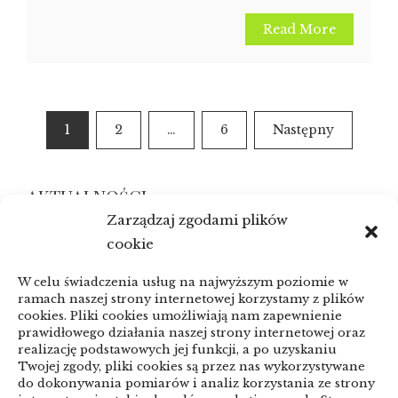
Read More
Nawigacja
1
2
…
6
Następny
po
wpisach
AKTUALNOŚCI
Zarządzaj zgodami plików
cookie
Dodatkowa naprawa telefonu a
ponowna akceptacja klienta
W celu świadczenia usług na najwyższym poziomie w
ramach naszej strony internetowej korzystamy z plików
05/08/2026
cookies. Pliki cookies umożliwiają nam zapewnienie
prawidłowego działania naszej strony internetowej oraz
realizację podstawowych jej funkcji, a po uzyskaniu
Jak przygotować bazę mediów
Twojej zgody, pliki cookies są przez nas wykorzystywane
do dokonywania pomiarów i analiz korzystania ze strony
do pierwszej kampanii PR