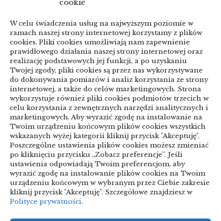
cookie
przed zmianą
W celu świadczenia usług na najwyższym poziomie w
linki z nap
ramach naszej strony internetowej korzystamy z plików
cookies. Pliki cookies umożliwiają nam zapewnienie
prawidłowego działania naszej strony internetowej oraz
realizację podstawowych jej funkcji, a po uzyskaniu
Categories
Twojej zgody, pliki cookies są przez nas wykorzystywane
do dokonywania pomiarów i analiz korzystania ze strony
internetowej, a także do celów marketingowych. Strona
ARTYKUŁ SPONSOROWANY
wykorzystuje również pliki cookies podmiotów trzecich w
celu korzystania z zewnętrznych narzędzi analitycznych i
Biznes & Finanse
marketingowych. Aby wyrazić zgodę na instalowanie na
Twoim urządzeniu końcowym plików cookies wszystkich
Budownictwo & Przemysł
Dom & Ogród
wskazanych wyżej kategorii kliknij przycisk "Akceptuję".
Poszczególne ustawienia plików cookies możesz zmieniać
Edukacja & Rozrywka
Inne
po kliknięciu przycisku „Zobacz preferencje”. Jeśli
ustawienia odpowiadają Twoim preferencjom, aby
Motoryzacja
Sport & Turystyka
wyrazić zgodę na instalowanie plików cookies na Twoim
urządzeniu końcowym w wybranym przez Ciebie zakresie
Technologie
Uroda & Lifestyle
Usługi
kliknij przycisk "Akceptuję". Szczegółowe znajdziesz w
Polityce prywatności
.
Zdrowie