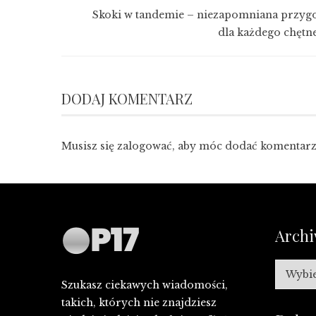
Skoki w tandemie – niezapomniana przyg
dla każdego chętn
DODAJ KOMENTARZ
Musisz się
zalogować
, aby móc dodać komentarz
Arch
Archiw
Szukasz ciekawych wiadomości,
takich, których nie znajdziesz