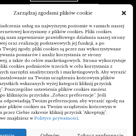
Budownictwo & Przemysł
Zarządzaj zgodami plików cookie
 mediów
Dom & Ogród
 PR
wiadczenia usług na najwyższym poziomie w ramach naszej
ternetowej korzystamy z plików cookies. Pliki cookies
Edukacja & Rozrywka
ją nam zapewnienie prawidłowego działania naszej strony
wej oraz realizację podstawowych jej funkcji, a po
Inne
Motoryzacja
n czy
 Twojej zgody, pliki cookies są przez nas wykorzystywane
wania pomiarów i analiz korzystania ze strony
Sport & Turystyka
wej, a także do celów marketingowych. Strona wykorzystuje
liki cookies podmiotów trzecich w celu korzystania z
Technologie
ych narzędzi analitycznych i marketingowych. Aby wyrazić
 instalowanie na Twoim urządzeniu końcowym plików
Uroda & Lifestyle
Usługi
zmianą
szystkich wskazanych wyżej kategorii kliknij przycisk
ę". Poszczególne ustawienia plików cookies możesz
Zdrowie
po kliknięciu przycisku „Zobacz preferencje”. Jeśli
ia odpowiadają Twoim preferencjom, aby wyrazić zgodę na
anie plików cookies na Twoim urządzeniu końcowym w
Polityka plików cookies (EU)
przez Ciebie zakresie kliknij przycisk "Akceptuję".
we znajdziesz w
Polityce prywatności
.
Polityka prywatności
eptuję
Odmów
Zobacz preferencje