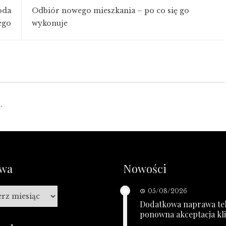
oda
Odbiór nowego mieszkania – po co się go
ego
wykonuje
.
iwa
Nowości
a
05/08/2026
Dodatkowa naprawa tel
ponowna akceptacja kl