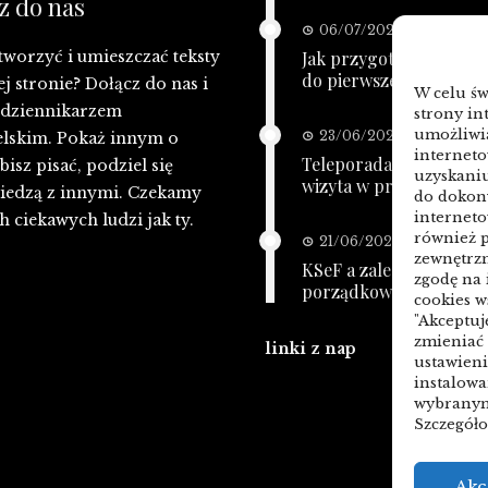
z do nas
06/07/2026
tworzyć i umieszczać teksty
Jak przygotować bazę
do pierwszej kampanii
ej stronie? Dołącz do nas i
W celu ś
ę dziennikarzem
strony in
umożliwia
23/06/2026
lskim. Pokaż innym o
interneto
Teleporada POZ: telefo
isz pisać, podziel się
uzyskaniu
wizyta w przychodni
iedzą z innymi. Czekamy
do dokony
interneto
h ciekawych ludzi jak ty.
również p
21/06/2026
zewnętrzn
KSeF a zaległe faktury:
zgodę na
porządkowanie przed 
cookies w
"Akceptuj
zmieniać 
linki z nap
ustawien
instalow
wybranym 
Szczegóło
Akc