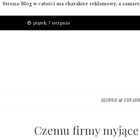
Strona/Blog w całości ma charakter reklamowy, a zamies
Skip
piątek, 7 sierpnia
to
content
BIZNES & FINAN
Czemu firmy myjące