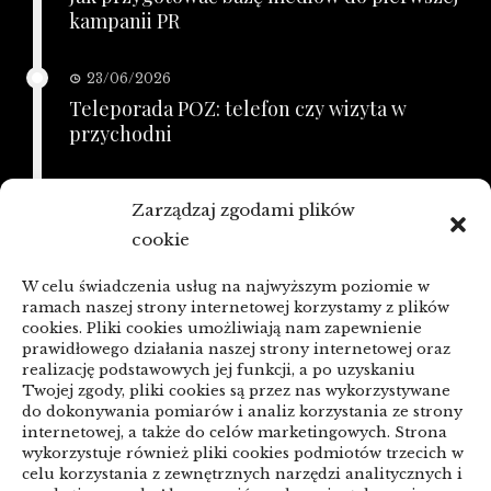
kampanii PR
23/06/2026
Teleporada POZ: telefon czy wizyta w
przychodni
21/06/2026
Zarządzaj zgodami plików
KSeF a zaległe faktury: porządkowanie
cookie
przed zmianą
W celu świadczenia usług na najwyższym poziomie w
linki z nap
ramach naszej strony internetowej korzystamy z plików
cookies. Pliki cookies umożliwiają nam zapewnienie
prawidłowego działania naszej strony internetowej oraz
realizację podstawowych jej funkcji, a po uzyskaniu
Categories
Twojej zgody, pliki cookies są przez nas wykorzystywane
do dokonywania pomiarów i analiz korzystania ze strony
ARTYKUŁ SPONSOROWANY
internetowej, a także do celów marketingowych. Strona
wykorzystuje również pliki cookies podmiotów trzecich w
celu korzystania z zewnętrznych narzędzi analitycznych i
Biznes & Finanse