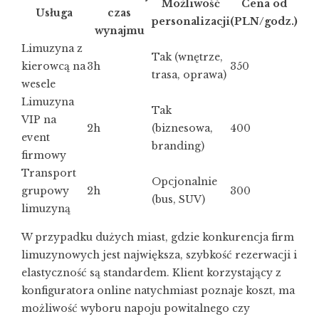
Możliwość
Cena od
Usługa
czas
personalizacji
(PLN/godz.)
wynajmu
Limuzyna z
Tak (wnętrze,
kierowcą na
3h
350
trasa, oprawa)
wesele
Limuzyna
Tak
VIP na
2h
(biznesowa,
400
event
branding)
firmowy
Transport
Opcjonalnie
grupowy
2h
300
(bus, SUV)
limuzyną
W przypadku dużych miast, gdzie konkurencja firm
limuzynowych jest największa, szybkość rezerwacji i
elastyczność są standardem. Klient korzystający z
konfiguratora online natychmiast poznaje koszt, ma
możliwość wyboru napoju powitalnego czy