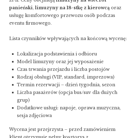
zł/h. Ceny obejmują
limuzyny na wieczór
panieński
,
limuzyny na 18-stkę z kierowcą
oraz
usługę komfortowego przewozu osób podczas
eventu firmowego.
Lista czynników wpływających na końcową wycenę:
Lokalizacja podstawienia i odbioru
Model limuzyny oraz jej wyposażenie
Czas trwania przejazdu i liczba postojów
Rodzaj obsługi (VIP, standard, imprezowa)
Termin rezerwacji – dzień tygodnia, sezon
Liczba pasażerów (opcja bus/suv dla dużych
grup)
Dodatkowe usługi: napoje, oprawa muzyczna,
sesja zdjęciowa
Wycena jest przejrzysta – przed zamówieniem
klient otrzymuje pełny kosztorys z