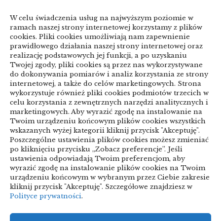
przed zmianą
W celu świadczenia usług na najwyższym poziomie w
linki z nap
ramach naszej strony internetowej korzystamy z plików
cookies. Pliki cookies umożliwiają nam zapewnienie
prawidłowego działania naszej strony internetowej oraz
realizację podstawowych jej funkcji, a po uzyskaniu
Categories
Twojej zgody, pliki cookies są przez nas wykorzystywane
do dokonywania pomiarów i analiz korzystania ze strony
internetowej, a także do celów marketingowych. Strona
ARTYKUŁ SPONSOROWANY
wykorzystuje również pliki cookies podmiotów trzecich w
celu korzystania z zewnętrznych narzędzi analitycznych i
Biznes & Finanse
marketingowych. Aby wyrazić zgodę na instalowanie na
Twoim urządzeniu końcowym plików cookies wszystkich
Budownictwo & Przemysł
Dom & Ogród
wskazanych wyżej kategorii kliknij przycisk "Akceptuję".
Poszczególne ustawienia plików cookies możesz zmieniać
Edukacja & Rozrywka
Inne
po kliknięciu przycisku „Zobacz preferencje”. Jeśli
ustawienia odpowiadają Twoim preferencjom, aby
Motoryzacja
Sport & Turystyka
wyrazić zgodę na instalowanie plików cookies na Twoim
urządzeniu końcowym w wybranym przez Ciebie zakresie
Technologie
Uroda & Lifestyle
Usługi
kliknij przycisk "Akceptuję". Szczegółowe znajdziesz w
Polityce prywatności
.
Zdrowie