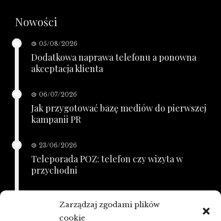
Nowości
05/08/2026
Dodatkowa naprawa telefonu a ponowna
akceptacja klienta
06/07/2026
Jak przygotować bazę mediów do pierwszej
kampanii PR
23/06/2026
Teleporada POZ: telefon czy wizyta w
przychodni
21/06/2026
Zarządzaj zgodami plików
KSeF a zaległe faktury: porządkowanie
cookie