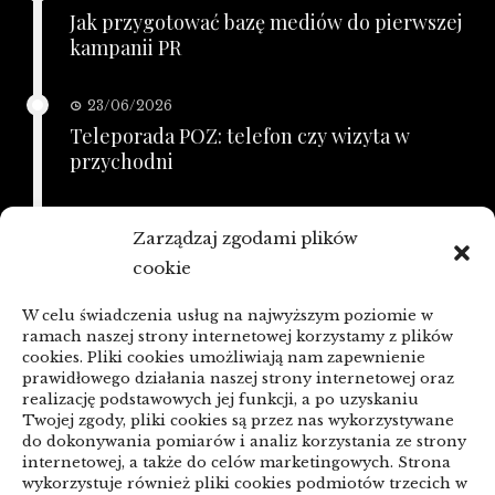
Jak przygotować bazę mediów do pierwszej
kampanii PR
23/06/2026
Teleporada POZ: telefon czy wizyta w
przychodni
21/06/2026
Zarządzaj zgodami plików
KSeF a zaległe faktury: porządkowanie
cookie
przed zmianą
W celu świadczenia usług na najwyższym poziomie w
linki z nap
ramach naszej strony internetowej korzystamy z plików
cookies. Pliki cookies umożliwiają nam zapewnienie
prawidłowego działania naszej strony internetowej oraz
realizację podstawowych jej funkcji, a po uzyskaniu
Categories
Twojej zgody, pliki cookies są przez nas wykorzystywane
do dokonywania pomiarów i analiz korzystania ze strony
ARTYKUŁ SPONSOROWANY
internetowej, a także do celów marketingowych. Strona
wykorzystuje również pliki cookies podmiotów trzecich w