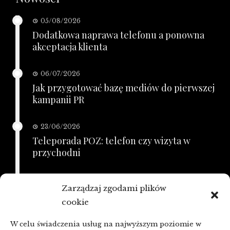
05/08/2026
Dodatkowa naprawa telefonu a ponowna
akceptacja klienta
06/07/2026
Jak przygotować bazę mediów do pierwszej
kampanii PR
23/06/2026
Teleporada POZ: telefon czy wizyta w
przychodni
21/06/2026
Zarządzaj zgodami plików
KSeF a zaległe faktury: porządkowanie
cookie
przed zmianą
W celu świadczenia usług na najwyższym poziomie w