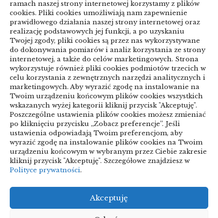
linki z nap
ramach naszej strony internetowej korzystamy z plików
cookies. Pliki cookies umożliwiają nam zapewnienie
prawidłowego działania naszej strony internetowej oraz
realizację podstawowych jej funkcji, a po uzyskaniu
Categories
Twojej zgody, pliki cookies są przez nas wykorzystywane
do dokonywania pomiarów i analiz korzystania ze strony
ARTYKUŁ SPONSOROWANY
internetowej, a także do celów marketingowych. Strona
wykorzystuje również pliki cookies podmiotów trzecich w
celu korzystania z zewnętrznych narzędzi analitycznych i
Biznes & Finanse
marketingowych. Aby wyrazić zgodę na instalowanie na
Twoim urządzeniu końcowym plików cookies wszystkich
Budownictwo & Przemysł
Dom & Ogród
wskazanych wyżej kategorii kliknij przycisk "Akceptuję".
Poszczególne ustawienia plików cookies możesz zmieniać
Edukacja & Rozrywka
Inne
po kliknięciu przycisku „Zobacz preferencje”. Jeśli
ustawienia odpowiadają Twoim preferencjom, aby
Motoryzacja
Sport & Turystyka
wyrazić zgodę na instalowanie plików cookies na Twoim
urządzeniu końcowym w wybranym przez Ciebie zakresie
Technologie
Uroda & Lifestyle
Usługi
kliknij przycisk "Akceptuję". Szczegółowe znajdziesz w
Polityce prywatności
.
Zdrowie
Akceptuję
Polityka plików cookies (EU)
Polityka prywatności