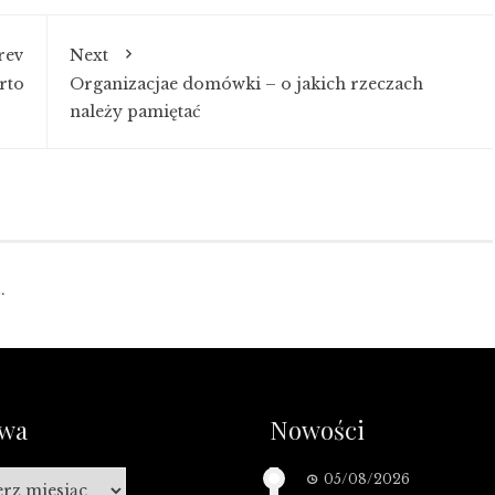
rev
Next
rto
Organizacjae domówki – o jakich rzeczach
należy pamiętać
.
iwa
Nowości
a
05/08/2026