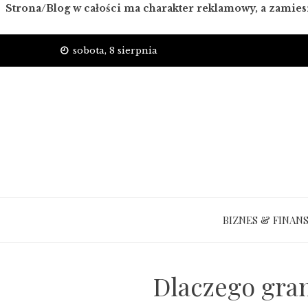
Strona/Blog w całości ma charakter reklamowy, a zamies
Skip
sobota, 8 sierpnia
to
content
BIZNES & FINAN
Dlaczego gran