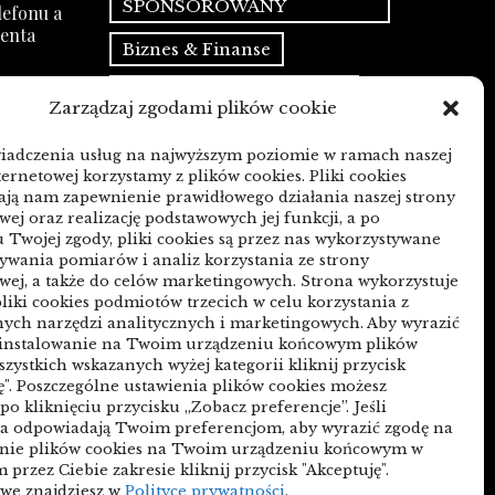
SPONSOROWANY
efonu a
ienta
Biznes & Finanse
Budownictwo & Przemysł
Zarządzaj zgodami plików cookie
 mediów
Dom & Ogród
 PR
wiadczenia usług na najwyższym poziomie w ramach naszej
ternetowej korzystamy z plików cookies. Pliki cookies
Edukacja & Rozrywka
ją nam zapewnienie prawidłowego działania naszej strony
wej oraz realizację podstawowych jej funkcji, a po
Inne
Motoryzacja
n czy
 Twojej zgody, pliki cookies są przez nas wykorzystywane
wania pomiarów i analiz korzystania ze strony
Sport & Turystyka
wej, a także do celów marketingowych. Strona wykorzystuje
liki cookies podmiotów trzecich w celu korzystania z
Technologie
ych narzędzi analitycznych i marketingowych. Aby wyrazić
 instalowanie na Twoim urządzeniu końcowym plików
Uroda & Lifestyle
Usługi
zmianą
szystkich wskazanych wyżej kategorii kliknij przycisk
ę". Poszczególne ustawienia plików cookies możesz
Zdrowie
po kliknięciu przycisku „Zobacz preferencje”. Jeśli
ia odpowiadają Twoim preferencjom, aby wyrazić zgodę na
anie plików cookies na Twoim urządzeniu końcowym w
Polityka plików cookies (EU)
przez Ciebie zakresie kliknij przycisk "Akceptuję".
we znajdziesz w
Polityce prywatności
.
Polityka prywatności