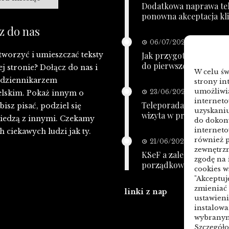
Dodatkowa naprawa tel
ponowna akceptacja kl
z do nas
06/07/2026
tworzyć i umieszczać teksty
Jak przygotować bazę
do pierwszej kampanii
ej stronie? Dołącz do nas i
W celu ś
ę dziennikarzem
strony in
umożliwia
23/06/2026
lskim. Pokaż innym o
interneto
Teleporada POZ: telefo
isz pisać, podziel się
uzyskaniu
wizyta w przychodni
iedzą z innymi. Czekamy
do dokony
interneto
h ciekawych ludzi jak ty.
również p
21/06/2026
zewnętrzn
KSeF a zaległe faktury:
zgodę na
porządkowanie przed 
cookies w
"Akceptuj
zmieniać 
linki z nap
ustawien
instalow
wybranym 
Szczegóło