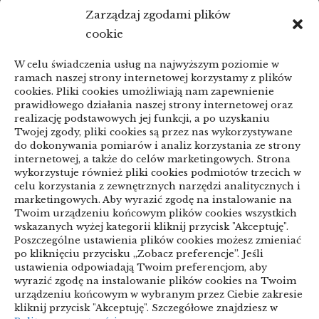
21/06/2026
Zarządzaj zgodami plików
KSeF a zaległe faktury: porządkowanie
cookie
przed zmianą
W celu świadczenia usług na najwyższym poziomie w
linki z nap
ramach naszej strony internetowej korzystamy z plików
cookies. Pliki cookies umożliwiają nam zapewnienie
prawidłowego działania naszej strony internetowej oraz
realizację podstawowych jej funkcji, a po uzyskaniu
Categories
Twojej zgody, pliki cookies są przez nas wykorzystywane
do dokonywania pomiarów i analiz korzystania ze strony
internetowej, a także do celów marketingowych. Strona
ARTYKUŁ SPONSOROWANY
wykorzystuje również pliki cookies podmiotów trzecich w
celu korzystania z zewnętrznych narzędzi analitycznych i
Biznes & Finanse
marketingowych. Aby wyrazić zgodę na instalowanie na
Twoim urządzeniu końcowym plików cookies wszystkich
Budownictwo & Przemysł
Dom & Ogród
wskazanych wyżej kategorii kliknij przycisk "Akceptuję".
Poszczególne ustawienia plików cookies możesz zmieniać
Edukacja & Rozrywka
Inne
po kliknięciu przycisku „Zobacz preferencje”. Jeśli
ustawienia odpowiadają Twoim preferencjom, aby
Motoryzacja
Sport & Turystyka
wyrazić zgodę na instalowanie plików cookies na Twoim
urządzeniu końcowym w wybranym przez Ciebie zakresie
Technologie
Uroda & Lifestyle
Usługi
kliknij przycisk "Akceptuję". Szczegółowe znajdziesz w