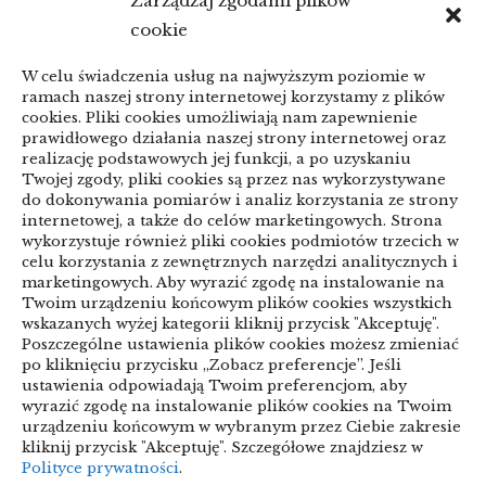
Zarządzaj zgodami plików
KSeF a zaległe faktury: porządkowanie
cookie
przed zmianą
W celu świadczenia usług na najwyższym poziomie w
linki z nap
ramach naszej strony internetowej korzystamy z plików
cookies. Pliki cookies umożliwiają nam zapewnienie
prawidłowego działania naszej strony internetowej oraz
realizację podstawowych jej funkcji, a po uzyskaniu
Categories
Twojej zgody, pliki cookies są przez nas wykorzystywane
do dokonywania pomiarów i analiz korzystania ze strony
internetowej, a także do celów marketingowych. Strona
ARTYKUŁ SPONSOROWANY
wykorzystuje również pliki cookies podmiotów trzecich w
celu korzystania z zewnętrznych narzędzi analitycznych i
Biznes & Finanse
marketingowych. Aby wyrazić zgodę na instalowanie na
Twoim urządzeniu końcowym plików cookies wszystkich
Budownictwo & Przemysł
Dom & Ogród
wskazanych wyżej kategorii kliknij przycisk "Akceptuję".
Poszczególne ustawienia plików cookies możesz zmieniać
Edukacja & Rozrywka
Inne
po kliknięciu przycisku „Zobacz preferencje”. Jeśli
ustawienia odpowiadają Twoim preferencjom, aby
Motoryzacja
Sport & Turystyka
wyrazić zgodę na instalowanie plików cookies na Twoim
urządzeniu końcowym w wybranym przez Ciebie zakresie
Technologie
Uroda & Lifestyle
Usługi
kliknij przycisk "Akceptuję". Szczegółowe znajdziesz w
Polityce prywatności
.
Zdrowie