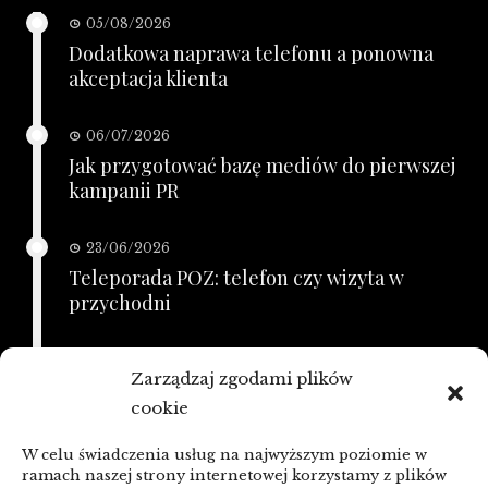
05/08/2026
Dodatkowa naprawa telefonu a ponowna
akceptacja klienta
06/07/2026
Jak przygotować bazę mediów do pierwszej
kampanii PR
23/06/2026
Teleporada POZ: telefon czy wizyta w
przychodni
21/06/2026
Zarządzaj zgodami plików
KSeF a zaległe faktury: porządkowanie
cookie
przed zmianą
W celu świadczenia usług na najwyższym poziomie w
linki z nap
ramach naszej strony internetowej korzystamy z plików