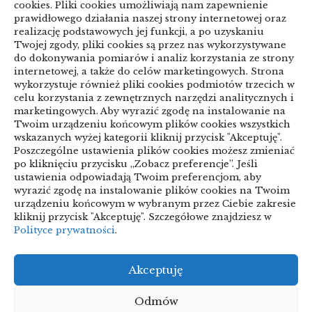
cookies. Pliki cookies umożliwiają nam zapewnienie
prawidłowego działania naszej strony internetowej oraz
realizację podstawowych jej funkcji, a po uzyskaniu
Categories
Twojej zgody, pliki cookies są przez nas wykorzystywane
do dokonywania pomiarów i analiz korzystania ze strony
internetowej, a także do celów marketingowych. Strona
ARTYKUŁ SPONSOROWANY
wykorzystuje również pliki cookies podmiotów trzecich w
celu korzystania z zewnętrznych narzędzi analitycznych i
Biznes & Finanse
marketingowych. Aby wyrazić zgodę na instalowanie na
Twoim urządzeniu końcowym plików cookies wszystkich
Budownictwo & Przemysł
Dom & Ogród
wskazanych wyżej kategorii kliknij przycisk "Akceptuję".
Poszczególne ustawienia plików cookies możesz zmieniać
Edukacja & Rozrywka
Inne
po kliknięciu przycisku „Zobacz preferencje”. Jeśli
ustawienia odpowiadają Twoim preferencjom, aby
Motoryzacja
Sport & Turystyka
wyrazić zgodę na instalowanie plików cookies na Twoim
urządzeniu końcowym w wybranym przez Ciebie zakresie
Technologie
Uroda & Lifestyle
Usługi
kliknij przycisk "Akceptuję". Szczegółowe znajdziesz w
Polityce prywatności
.
Zdrowie
Akceptuję
Polityka plików cookies (EU)
Polityka prywatności
Odmów