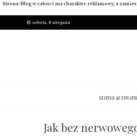
Strona/Blog w całości ma charakter reklamowy, a zamies
Skip
sobota, 8 sierpnia
to
content
BIZNES & FINAN
Jak bez nerwowego