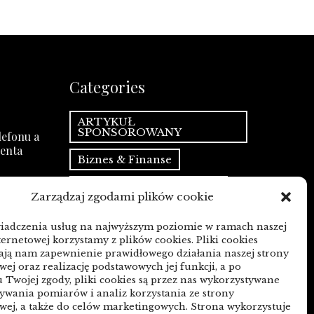
Categories
ARTYKUŁ
SPONSOROWANY
efonu a
ienta
Biznes & Finanse
Budownictwo & Przemysł
Zarządzaj zgodami plików cookie
 mediów
Dom & Ogród
 PR
wiadczenia usług na najwyższym poziomie w ramach naszej
ternetowej korzystamy z plików cookies. Pliki cookies
Edukacja & Rozrywka
ją nam zapewnienie prawidłowego działania naszej strony
wej oraz realizację podstawowych jej funkcji, a po
Inne
Motoryzacja
n czy
 Twojej zgody, pliki cookies są przez nas wykorzystywane
wania pomiarów i analiz korzystania ze strony
Sport & Turystyka
wej, a także do celów marketingowych. Strona wykorzystuje