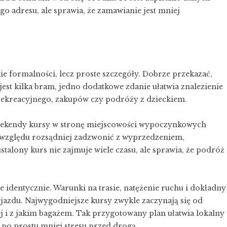
o adresu, ale sprawia, że zamawianie jest mniej
ie formalności, lecz proste szczegóły. Dobrze przekazać,
jest kilka bram, jedno dodatkowe zdanie ułatwia znalezienie
u rekreacyjnego, zakupów czy podróży z dzieckiem.
ekendy kursy w stronę miejscowości wypoczynkowych
 względu rozsądniej zadzwonić z wyprzedzeniem,
ustalony kurs nie zajmuje wiele czasu, ale sprawia, że podróż
ie identycznie. Warunki na trasie, natężenie ruchu i dokładny
azdu. Najwygodniejsze kursy zwykle zaczynają się od
rej i z jakim bagażem. Tak przygotowany plan ułatwia lokalny
a po prostu mniej stresu przed drogą.