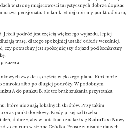
zdach w stronę miejscowości turystycznych dobrze dopisać
m nazwa pensjonatu. Im konkretniej opisany punkt odbioru,
Jeżeli podróż jest częścią większego wyjazdu, lepiej
żają trasę, dlatego spokojniej ustalić odbiór wcześniej.
ć, czy potrzebny jest spokojniejszy dojazd pod konkretny
kę.
 pasażera
kowych zwykle są częścią większego planu. Ktoś może
 po zmroku albo po długiej podróży. W podobnym
punktu A do punktu B, ale też brak szukania przystanku.
u, które nie znają lokalnych skrótów. Przy takim
sa oraz punkt docelowy. Kiedy przejazd trzeba
aleń, dobrze, aby w notatkach znalazł się
RadioTaxi Nowy
jazd z centrum w stronę Gródka. Proste zapisanie danych