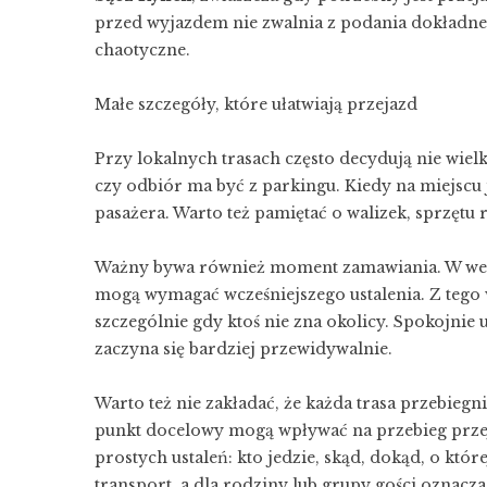
przed wyjazdem nie zwalnia z podania dokładneg
chaotyczne.
Małe szczegóły, które ułatwiają przejazd
Przy lokalnych trasach często decydują nie wielk
czy odbiór ma być z parkingu. Kiedy na miejscu 
pasażera. Warto też pamiętać o walizek, sprzęt
Ważny bywa również moment zamawiania. W we
mogą wymagać wcześniejszego ustalenia. Z tego
szczególnie gdy ktoś nie zna okolicy. Spokojnie 
zaczyna się bardziej przewidywalnie.
Warto też nie zakładać, że każda trasa przebiegn
punkt docelowy mogą wpływać na przebieg przej
prostych ustaleń: kto jedzie, skąd, dokąd, o któ
transport, a dla rodziny lub grupy gości oznacz