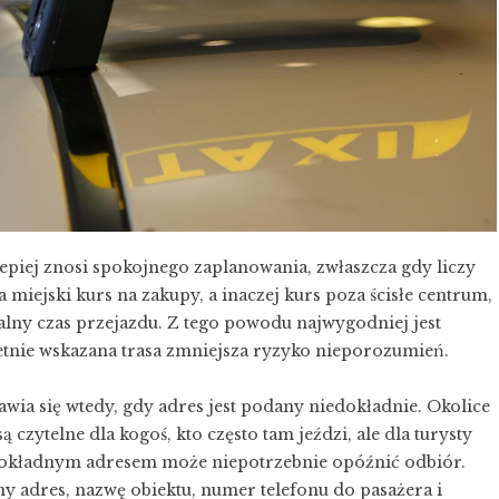
piej znosi spokojnego zaplanowania, zwłaszcza gdy liczy
miejski kurs na zakupy, a inaczej kurs poza ścisłe centrum,
alny czas przejazdu. Z tego powodu najwygodniej jest
tnie wskazana trasa zmniejsza ryzyko nieporozumień.
awia się wtedy, gdy adres jest podany niedokładnie. Okolice
 czytelne dla kogoś, kto często tam jeździ, ale dla turysty
 dokładnym adresem może niepotrzebnie opóźnić odbiór.
 adres, nazwę obiektu, numer telefonu do pasażera i