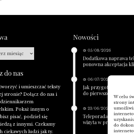
iwa
Nowości
a
05/08/2026
Dodatkowa naprawa tel
ponowna akceptacja kl
z do nas
06/07/2026
tworzyć i umieszczać teksty
Jak przygotować bazę
do pierwszej kampanii
ej stronie? Dołącz do nas i
W celu ś
ę dziennikarzem
strony in
umożliwia
23/06/2026
lskim. Pokaż innym o
interneto
Teleporada POZ: telefo
isz pisać, podziel się
uzyskaniu
wizyta w przychodni
iedzą z innymi. Czekamy
do dokony
interneto
h ciekawych ludzi jak ty.