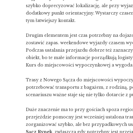
szybko doprecyzować lokalizację, ale przy wyja
dodatkowy punkt orientacyjny. Wystarczy czase
tym łatwiejszy kontakt.
Drugim elementem jest czas potrzebny na dojazd. 
zostawić zapas. weekendowe wyjazdy czasem wydłu
Podczas ustalania przejazdu dobrze też zaznaczy
obiekt, bo te małe informacje porządkują logisty
Kurs do miejscowości wypoczynkowej a wygoda
Trasy z Nowego Sącza do miejscowości wypoczyn
potrzebować transportu z bagażem, z rodziną,
scenariuszu ważne staje się nie tylko dotarcie z 
Duże znaczenie ma to przy gościach spoza region
przejeździe pomocny jest wcześniej ustalona tra
zorganizować szybko, ale bez przypadkowych ust
Sącz Rynek
, zwłaszcza gdy potrzebny jest prze