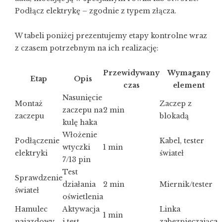
Podłącz elektrykę – zgodnie z typem złącza.
W tabeli poniżej prezentujemy etapy kontrolne wraz
z czasem potrzebnym na ich realizację:
Przewidywany
Wymagany
Etap
Opis
czas
element
Nasunięcie
Montaż
Zaczep z
zaczepu na
2 min
zaczepu
blokadą
kulę haka
Włożenie
Podłączenie
Kabel, tester
wtyczki
1 min
elektryki
świateł
7/13 pin
Test
Sprawdzenie
działania
2 min
Miernik/tester
świateł
oświetlenia
Hamulec
Aktywacja
Linka
1 min
najazdowy
i test
zabezpieczająca