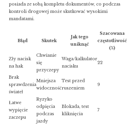
posiada ze sobą kompletu dokumentów, co podczas
kontroli drogowej może skutkować wysokimi
mandatami.
Szacowana
Jak tego
Błąd
Skutek
częstotliwość
uniknąć
(%)
Chwianie
Zły nacisk
Waga/kalkulator
się
22
na hak
nacisku
przyczepy
Brak
Mniejsza
Test przed
sprawdzenia
9
widoczność
ruszeniem
świateł
Ryzyko
Łatwe
odpięcia
Blokada, test
wypięcie
7
podczas
kliknięcia
zaczepu
jazdy