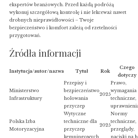
ekspertów branżowych. Przed każdą podróżą
wykonuj szczegółową kontrolę i nie lekceważ nawet
drobnych nieprawidłowości – Twoje
bezpieczeństwo i komfort zależą od rzetelności
przygotowań.
Źródła informacji
Czego
Instytucja/autor/nazwa
Tytuł
Rok
dotyczy
Przepisy i
Prawo,
Ministerstwo
bezpieczeństwo
wymagania
2025
Infrastruktury
holowania
techniczne,
przyczep
uprawnieni
Wytyczne
Normy
Polska Izba
techniczne dla
techniczne,
2025
Motoryzacyjna
przyczep
przeglądy,
kempingowych
naciski na 