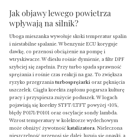
Jak objawy lewego powietrza
wpływają na silnik?
Uboga mieszanka wywołuje skoki temperatur spalin
i niestabilne spalanie. W benzynie ECU koryguje
dawkę, co przenosi obciążenie na pompę i
wtryskiwacze. W dieslu rośnie dymienie, a filtr DPF
szybciej się zapełnia. Przy turbo spada sprawność
sprężania i rośnie czas reakcji na gaz. To zwiększa
ryzyko przegrzania
turbosprężarki
oraz pęknięcia
uszczelek. Ciągła korekta zapłonu pogarsza kulturę
pracy i przyspiesza zużycie poduszek. W logach
pojawiają się korekty STFT/LTFT powyżej +10%,
błędy P0171/P0101 oraz oscylacje sondy lambda.
Wzrost temperatury w kolektorze wydechowym
może obniżyć żywotność
katalizatora
. Nieleczona
nieszczelność przenosi się dalej: luzują się opaski, a