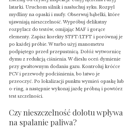
latarki. Uruchom silnik i nasłuchuj syku. Rozpyl
mydliny na opaski i mufy. Obserwuj bąbelki, które
ujawniają nieszczelność. Wypróbuj delikatny
rozpylacz do testów, omijając MAF i gorące
elementy. Zapisz korekty STFT/LTFT i porównaj je
po każdej próbie. W turbo użyj manometru
podpiętego przed przepustnicą. Dołóż wytwornicę
dymu z redukcją ciśnienia. W dieslu oceń dymienie
przy gwałtownym dodaniu gazu. Kontroluj króćce
PCV i przewody podciśnienia, bo łatwo je
przeoczyć. Po lokalizacji punktu wymień opaskę lub
o-ring, a następnie wykonaj jazdę próbną i powtórz
test szczelności.
Czy nieszczelność dolotu wpływa
na spalanie paliwa?