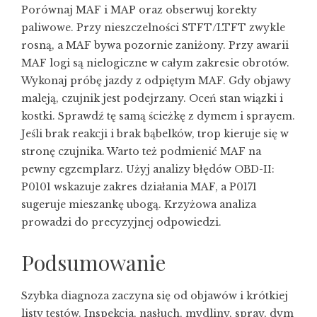
Porównaj MAF i MAP oraz obserwuj korekty
paliwowe. Przy nieszczelności STFT/LTFT zwykle
rosną, a MAF bywa pozornie zaniżony. Przy awarii
MAF logi są nielogiczne w całym zakresie obrotów.
Wykonaj próbę jazdy z odpiętym MAF. Gdy objawy
maleją, czujnik jest podejrzany. Oceń stan wiązki i
kostki. Sprawdź tę samą ścieżkę z dymem i sprayem.
Jeśli brak reakcji i brak bąbelków, trop kieruje się w
stronę czujnika. Warto też podmienić MAF na
pewny egzemplarz. Użyj analizy błędów OBD-II:
P0101 wskazuje zakres działania MAF, a P0171
sugeruje mieszankę ubogą. Krzyżowa analiza
prowadzi do precyzyjnej odpowiedzi.
Podsumowanie
Szybka diagnoza zaczyna się od objawów i krótkiej
listy testów. Inspekcja, nasłuch, mydliny, spray, dym