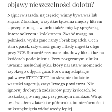
objawy nieszczelności dolotu?
Najpierw zasada: najczęściej winny bywa wąż lub
złącze. Zlokalizuj wszystkie łączenia między filtrem
a przepustnicą, a w turbo także między sprężarką,
intercoolerem
i kolektorem. Zwróć uwagę na
pęknięcia, wyślizgane ranty i brak zapadek. Oceń
stan opasek, sztywność gumy i ślady mgiełki oleju
przy PCV. Sprawdź rezonans obudowy filtra i luz na
króćcach podciśnienia. Przy rozgrzanym silniku
uważnie nasłuchuj syku, który narasta w momencie
szybkiego odjęcia gazu. Porównaj adaptacje
paliwowe STFT/LTFT, bo skrajnie dodatnie
wartości sugerują zasys
lewego powietrza
. Nie
ignoruj drobnych zadziorów przy króćcach, bo
uszkadzają o-ring już przy jednym montażu. Wtrąć
test światłem z latarki w półmroku, bo nierówności i
mikropęknięcia widać wtedy lepiej.