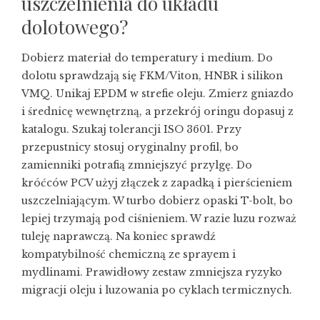
uszczelnienia do układu
dolotowego?
Dobierz materiał do temperatury i medium. Do
dolotu sprawdzają się FKM/Viton, HNBR i silikon
VMQ. Unikaj EPDM w strefie oleju. Zmierz gniazdo
i średnicę wewnętrzną, a przekrój oringu dopasuj z
katalogu. Szukaj tolerancji ISO 3601. Przy
przepustnicy stosuj oryginalny profil, bo
zamienniki potrafią zmniejszyć przylgę. Do
króćców PCV użyj złączek z zapadką i pierścieniem
uszczelniającym. W turbo dobierz opaski T-bolt, bo
lepiej trzymają pod ciśnieniem. W razie luzu rozważ
tuleję naprawczą. Na koniec sprawdź
kompatybilność chemiczną ze sprayem i
mydlinami. Prawidłowy zestaw zmniejsza ryzyko
migracji oleju i luzowania po cyklach termicznych.