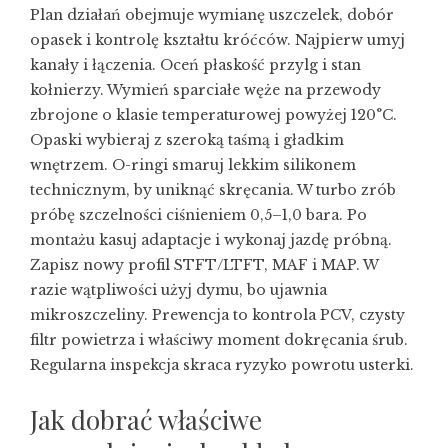
Plan działań obejmuje wymianę uszczelek, dobór
opasek i kontrolę kształtu króćców. Najpierw umyj
kanały i łączenia. Oceń płaskość przylg i stan
kołnierzy. Wymień sparciałe węże na przewody
zbrojone o klasie temperaturowej powyżej 120°C.
Opaski wybieraj z szeroką taśmą i gładkim
wnętrzem. O-ringi smaruj lekkim silikonem
technicznym, by uniknąć skręcania. W turbo zrób
próbę szczelności ciśnieniem 0,5–1,0 bara. Po
montażu kasuj adaptacje i wykonaj jazdę próbną.
Zapisz nowy profil STFT/LTFT, MAF i MAP. W
razie wątpliwości użyj dymu, bo ujawnia
mikroszczeliny. Prewencja to kontrola PCV, czysty
filtr powietrza i właściwy moment dokręcania śrub.
Regularna inspekcja skraca ryzyko powrotu usterki.
Jak dobrać właściwe