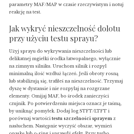
parametry MAF/MAP w czasie rzeczywistym i notuj
reakcję na test.
Jak wykryć nieszczelność dolotu
przy użyciu testu sprayu?
Użyj sprayu do wykrywania nieszczelności lub
delikatnej mgiełki środka łatwopalnego, wyłącznie
na zimnym silniku. Uruchom silnik i rozpyl
minimalną ilość wzdłuż łączeń. Jeśli obroty rosną
lub stabilizują się, trafiłeś na nieszczelność. Trzymaj
dyszę w dystansie i nie rozpylaj na rozgrzane
elementy. Omijaj MAF, bo środek zanieczyści
czujnik. Po potwierdzeniu miejsca oznacz je taśmą,
by uniknąć pomyłek. Dodaj log STFT/LTFT i
porównaj wartości
testu szczelności sprayem
z
nasłuchem. Następnie wyczyść obszar, wymień
opaskę lub o-ring i sprawdź efekt. Przy turbo