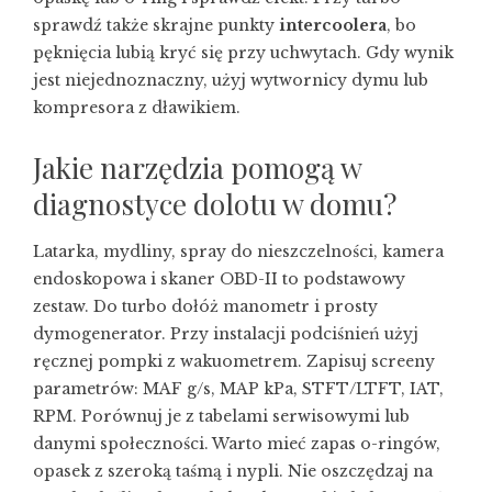
sprawdź także skrajne punkty
intercoolera
, bo
pęknięcia lubią kryć się przy uchwytach. Gdy wynik
jest niejednoznaczny, użyj wytwornicy dymu lub
kompresora z dławikiem.
Jakie narzędzia pomogą w
diagnostyce dolotu w domu?
Latarka, mydliny, spray do nieszczelności, kamera
endoskopowa i skaner OBD-II to podstawowy
zestaw. Do turbo dołóż manometr i prosty
dymogenerator. Przy instalacji podciśnień użyj
ręcznej pompki z wakuometrem. Zapisuj screeny
parametrów: MAF g/s, MAP kPa, STFT/LTFT, IAT,
RPM. Porównuj je z tabelami serwisowymi lub
danymi społeczności. Warto mieć zapas o-ringów,
opasek z szeroką taśmą i nypli. Nie oszczędzaj na