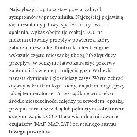
Najszybszy trop to zestaw powtarzalnych
symptomów w pracy silnika. Najczęściej pojawiają
się: niestabilny jałowy, spadek mocy i wzrost
spalania. Wykaz obejmuje reakcje ECU na
niekontrolowany przepływ powietrza, który
zaburza mieszankę. Kontrolka check engine
wskazuje często mieszankę ubogą lub zbyt duży
przepływ. W benzynie łatwo zauważyć przerwy
zapłonu i dławienie po odjęciu gazu. W dieslu
narasta dymienie i głośniejszy zasys. Warto zebrać
objawy w krótkim logu: kiedy, na jakim biegu, przy
jakiej temperaturze. To porządkuje wniosek o
źródle nieszczelności między przewodem, opaską,
przepustnicą, uszczelką lub pękniętym
kolektorem
ssącym
. Zapis z OBD-II ułatwia odróżnić awarie
czujników (MAF, MAP, IAT) od realnego zasysu
lewego powietrza
.