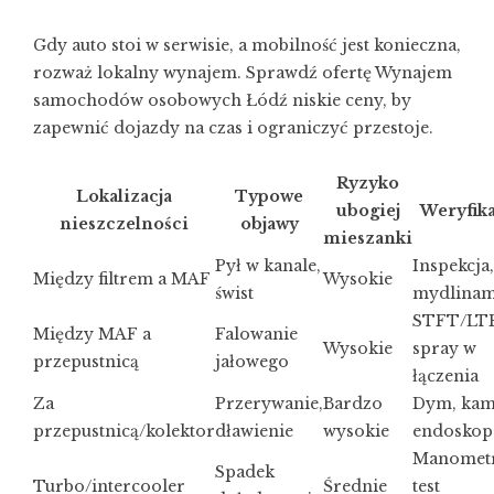
Gdy auto stoi w serwisie, a mobilność jest konieczna,
rozważ lokalny wynajem. Sprawdź ofertę
Wynajem
samochodów osobowych Łódź niskie ceny
, by
zapewnić dojazdy na czas i ograniczyć przestoje.
Ryzyko
Lokalizacja
Typowe
ubogiej
Weryfika
nieszczelności
objawy
mieszanki
Pył w kanale,
Inspekcja,
Między filtrem a MAF
Wysokie
świst
mydlinam
STFT/LT
Między MAF a
Falowanie
Wysokie
spray w
przepustnicą
jałowego
łączenia
Za
Przerywanie,
Bardzo
Dym, kam
przepustnicą/kolektor
dławienie
wysokie
endosko
Manometr
Spadek
Turbo/intercooler
Średnie
test