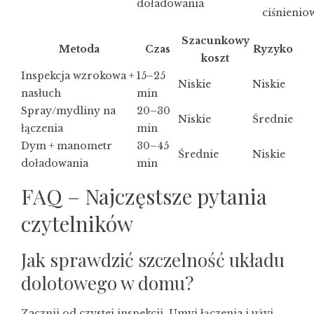
doładowania
ciśnienio
Szacunkowy
Metoda
Czas
Ryzyko
koszt
Inspekcja wzrokowa +
15–25
Niskie
Niskie
nasłuch
min
Spray/mydliny na
20–30
Niskie
Średnie
łączenia
min
Dym + manometr
30–45
Średnie
Niskie
doładowania
min
FAQ – Najczęstsze pytania
czytelników
Jak sprawdzić szczelność układu
dolotowego w domu?
Zacznij od czystej inspekcji. Umyj łączenia i użyj