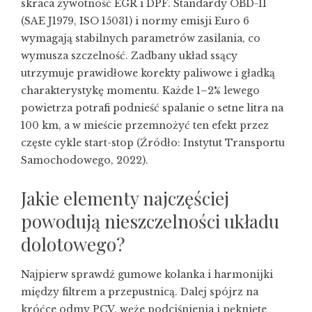
skraca żywotność EGR i DPF. Standardy OBD-II
(SAE J1979, ISO 15031) i normy emisji Euro 6
wymagają stabilnych parametrów zasilania, co
wymusza szczelność. Zadbany układ ssący
utrzymuje prawidłowe korekty paliwowe i gładką
charakterystykę momentu. Każde 1–2% lewego
powietrza potrafi podnieść spalanie o setne litra na
100 km, a w mieście przemnożyć ten efekt przez
częste cykle start-stop (Źródło: Instytut Transportu
Samochodowego, 2022).
Jakie elementy najczęściej
powodują nieszczelności układu
dolotowego?
Najpierw sprawdź gumowe kolanka i harmonijki
między filtrem a przepustnicą. Dalej spójrz na
króćce odmy PCV, węże podciśnienia i pęknięte