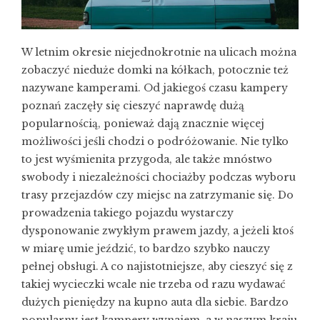
W letnim okresie niejednokrotnie na ulicach można
zobaczyć nieduże domki na kółkach, potocznie też
nazywane kamperami. Od jakiegoś czasu kampery
poznań zaczęły się cieszyć naprawdę dużą
popularnością, ponieważ dają znacznie więcej
możliwości jeśli chodzi o podróżowanie. Nie tylko
to jest wyśmienita przygoda, ale także mnóstwo
swobody i niezależności chociażby podczas wyboru
trasy przejazdów czy miejsc na zatrzymanie się. Do
prowadzenia takiego pojazdu wystarczy
dysponowanie zwykłym prawem jazdy, a jeżeli ktoś
w miarę umie jeździć, to bardzo szybko nauczy
pełnej obsługi. A co najistotniejsze, aby cieszyć się z
takiej wycieczki wcale nie trzeba od razu wydawać
dużych pieniędzy na kupno auta dla siebie. Bardzo
popularny jest
kampery wynajem
, a w naszym kraju