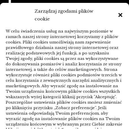
21/06/2026
Zarządzaj zgodami plików
KSeF a zaległe faktury: porządkowanie
cookie
przed zmianą
W celu świadczenia usług na najwyższym poziomie w
linki z nap
ramach naszej strony internetowej korzystamy z plików
cookies. Pliki cookies umożliwiają nam zapewnienie
prawidłowego działania naszej strony internetowej oraz
realizację podstawowych jej funkcji, a po uzyskaniu
Categories
Twojej zgody, pliki cookies są przez nas wykorzystywane
do dokonywania pomiarów i analiz korzystania ze strony
ARTYKUŁ SPONSOROWANY
internetowej, a także do celów marketingowych. Strona
wykorzystuje również pliki cookies podmiotów trzecich w
celu korzystania z zewnętrznych narzędzi analitycznych i
Biznes & Finanse
marketingowych. Aby wyrazić zgodę na instalowanie na
Twoim urządzeniu końcowym plików cookies wszystkich
Budownictwo & Przemysł
Dom & Ogród
wskazanych wyżej kategorii kliknij przycisk "Akceptuję".
Poszczególne ustawienia plików cookies możesz zmieniać
Edukacja & Rozrywka
Inne
po kliknięciu przycisku „Zobacz preferencje”. Jeśli
ustawienia odpowiadają Twoim preferencjom, aby
Motoryzacja
Sport & Turystyka
wyrazić zgodę na instalowanie plików cookies na Twoim
urządzeniu końcowym w wybranym przez Ciebie zakresie
Technologie
Uroda & Lifestyle
Usługi