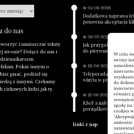
a
05/08/2026
Dodatkowa naprawa tel
ponowna akceptacja kl
z do nas
06/07/2026
tworzyć i umieszczać teksty
Jak przygotować bazę
do pierwszej kampanii
ej stronie? Dołącz do nas i
W celu ś
ę dziennikarzem
strony in
umożliwia
23/06/2026
lskim. Pokaż innym o
interneto
Teleporada POZ: telefo
isz pisać, podziel się
uzyskaniu
wizyta w przychodni
iedzą z innymi. Czekamy
do dokony
interneto
h ciekawych ludzi jak ty.
również p
21/06/2026
zewnętrzn
KSeF a zaległe faktury:
zgodę na
porządkowanie przed 
cookies w
"Akceptuj
zmieniać 
linki z nap
ustawien
instalow