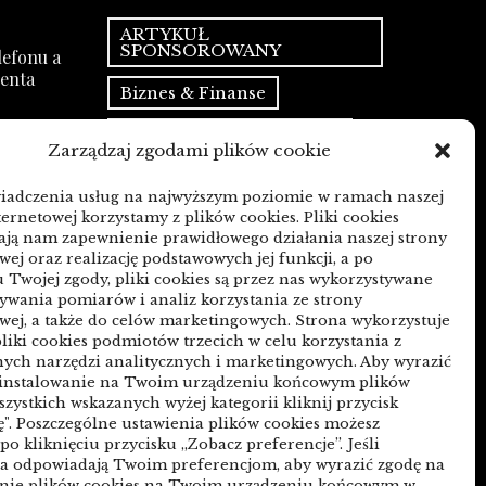
ARTYKUŁ
SPONSOROWANY
efonu a
ienta
Biznes & Finanse
Budownictwo & Przemysł
Zarządzaj zgodami plików cookie
 mediów
Dom & Ogród
 PR
wiadczenia usług na najwyższym poziomie w ramach naszej
ternetowej korzystamy z plików cookies. Pliki cookies
Edukacja & Rozrywka
ją nam zapewnienie prawidłowego działania naszej strony
wej oraz realizację podstawowych jej funkcji, a po
Inne
Motoryzacja
n czy
 Twojej zgody, pliki cookies są przez nas wykorzystywane
wania pomiarów i analiz korzystania ze strony
Sport & Turystyka
wej, a także do celów marketingowych. Strona wykorzystuje
liki cookies podmiotów trzecich w celu korzystania z
Technologie
ych narzędzi analitycznych i marketingowych. Aby wyrazić
 instalowanie na Twoim urządzeniu końcowym plików
Uroda & Lifestyle
Usługi
zmianą
szystkich wskazanych wyżej kategorii kliknij przycisk
ę". Poszczególne ustawienia plików cookies możesz
Zdrowie
po kliknięciu przycisku „Zobacz preferencje”. Jeśli
ia odpowiadają Twoim preferencjom, aby wyrazić zgodę na
anie plików cookies na Twoim urządzeniu końcowym w