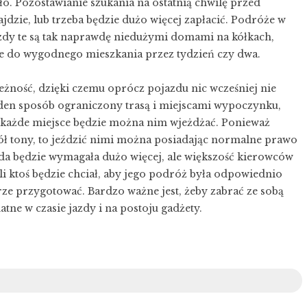
ło. Pozostawianie szukania na ostatnią chwilę przed
ajdzie, lub trzeba będzie dużo więcej zapłacić. Podróże w
dy te są tak naprawdę niedużymi domami na kółkach,
e do wygodnego mieszkania przez tydzień czy dwa.
eżność, dzięki czemu oprócz pojazdu nic wcześniej nie
aden sposób ograniczony trasą i miejscami wypoczynku,
 w każde miejsce będzie można nim wjeżdżać. Ponieważ
pół tony, to jeździć nimi można posiadając normalne prawo
zda będzie wymagała dużo więcej, ale większość kierowców
li ktoś będzie chciał, aby jego podróż była odpowiednio
ze przygotować. Bardzo ważne jest, żeby zabrać ze sobą
tne w czasie jazdy i na postoju gadżety.