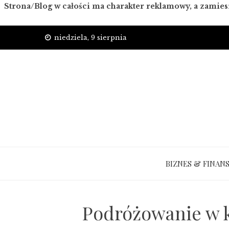
Strona/Blog w całości ma charakter reklamowy, a zamies
Skip
niedziela, 9 sierpnia
to
content
BIZNES & FINAN
Podróżowanie w k