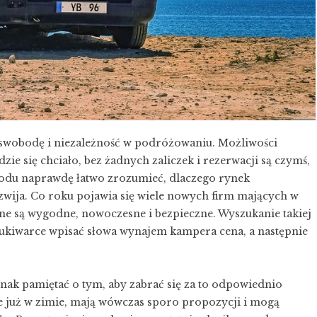
swobodę i niezależność w podróżowaniu. Możliwości
ie się chciało, bez żadnych zaliczek i rezerwacji są czymś,
wodu naprawdę łatwo zrozumieć, dlaczego rynek
wija. Co roku pojawia się wiele nowych firm mających w
wane są wygodne, nowoczesne i bezpieczne. Wyszukanie takiej
zukiwarce wpisać słowa
wynajem kampera cena
, a następnie
nak pamiętać o tym, aby zabrać się za to odpowiednio
je już w zimie, mają wówczas sporo propozycji i mogą