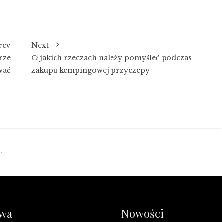
rev
Next
rze
O jakich rzeczach należy pomyśleć podczas
wać
zakupu kempingowej przyczepy
.
iwa
Nowości