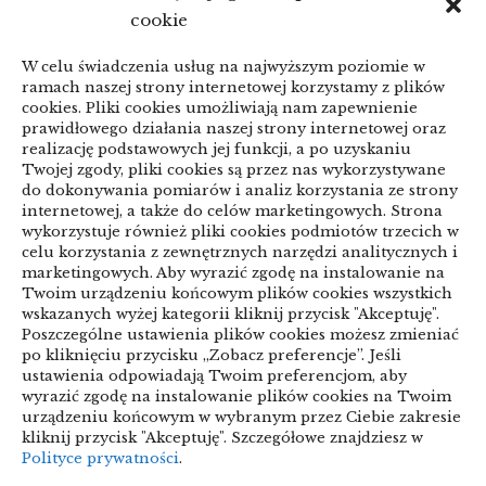
KSeF a zaległe faktury: porządkowanie
cookie
przed zmianą
W celu świadczenia usług na najwyższym poziomie w
linki z nap
ramach naszej strony internetowej korzystamy z plików
cookies. Pliki cookies umożliwiają nam zapewnienie
prawidłowego działania naszej strony internetowej oraz
realizację podstawowych jej funkcji, a po uzyskaniu
Categories
Twojej zgody, pliki cookies są przez nas wykorzystywane
do dokonywania pomiarów i analiz korzystania ze strony
internetowej, a także do celów marketingowych. Strona
ARTYKUŁ SPONSOROWANY
wykorzystuje również pliki cookies podmiotów trzecich w
celu korzystania z zewnętrznych narzędzi analitycznych i
Biznes & Finanse
marketingowych. Aby wyrazić zgodę na instalowanie na
Twoim urządzeniu końcowym plików cookies wszystkich
Budownictwo & Przemysł
Dom & Ogród
wskazanych wyżej kategorii kliknij przycisk "Akceptuję".
Poszczególne ustawienia plików cookies możesz zmieniać
Edukacja & Rozrywka
Inne
po kliknięciu przycisku „Zobacz preferencje”. Jeśli
ustawienia odpowiadają Twoim preferencjom, aby
Motoryzacja
Sport & Turystyka
wyrazić zgodę na instalowanie plików cookies na Twoim
urządzeniu końcowym w wybranym przez Ciebie zakresie
Technologie
Uroda & Lifestyle
Usługi
kliknij przycisk "Akceptuję". Szczegółowe znajdziesz w
Polityce prywatności
.
Zdrowie