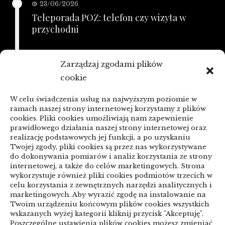
23/06/2026
Teleporada POZ: telefon czy wizyta w
przychodni
21/06/2026
Zarządzaj zgodami plików
KSeF a zaległe faktury: porządkowanie
cookie
przed zmianą
W celu świadczenia usług na najwyższym poziomie w
linki z nap
ramach naszej strony internetowej korzystamy z plików
cookies. Pliki cookies umożliwiają nam zapewnienie
prawidłowego działania naszej strony internetowej oraz
realizację podstawowych jej funkcji, a po uzyskaniu
Categories
Twojej zgody, pliki cookies są przez nas wykorzystywane
do dokonywania pomiarów i analiz korzystania ze strony
ARTYKUŁ SPONSOROWANY
internetowej, a także do celów marketingowych. Strona
wykorzystuje również pliki cookies podmiotów trzecich w
celu korzystania z zewnętrznych narzędzi analitycznych i
Biznes & Finanse
marketingowych. Aby wyrazić zgodę na instalowanie na
Twoim urządzeniu końcowym plików cookies wszystkich
Budownictwo & Przemysł
Dom & Ogród
wskazanych wyżej kategorii kliknij przycisk "Akceptuję".
Poszczególne ustawienia plików cookies możesz zmieniać