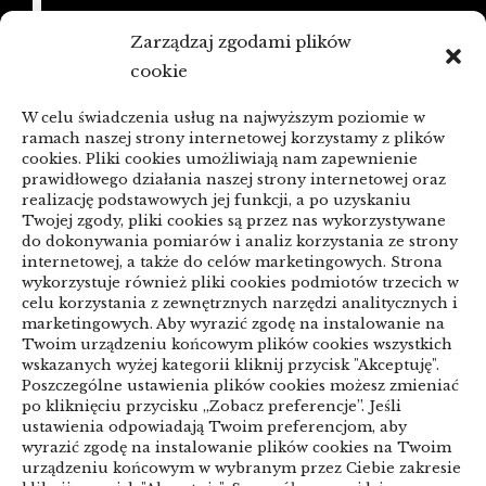
21/06/2026
Zarządzaj zgodami plików
KSeF a zaległe faktury: porządkowanie
cookie
przed zmianą
W celu świadczenia usług na najwyższym poziomie w
linki z nap
ramach naszej strony internetowej korzystamy z plików
cookies. Pliki cookies umożliwiają nam zapewnienie
prawidłowego działania naszej strony internetowej oraz
realizację podstawowych jej funkcji, a po uzyskaniu
Categories
Twojej zgody, pliki cookies są przez nas wykorzystywane
do dokonywania pomiarów i analiz korzystania ze strony
ARTYKUŁ SPONSOROWANY
internetowej, a także do celów marketingowych. Strona
wykorzystuje również pliki cookies podmiotów trzecich w
celu korzystania z zewnętrznych narzędzi analitycznych i
Biznes & Finanse
marketingowych. Aby wyrazić zgodę na instalowanie na
Twoim urządzeniu końcowym plików cookies wszystkich
Budownictwo & Przemysł
Dom & Ogród
wskazanych wyżej kategorii kliknij przycisk "Akceptuję".
Poszczególne ustawienia plików cookies możesz zmieniać
Edukacja & Rozrywka
Inne
po kliknięciu przycisku „Zobacz preferencje”. Jeśli
ustawienia odpowiadają Twoim preferencjom, aby
Motoryzacja
Sport & Turystyka
wyrazić zgodę na instalowanie plików cookies na Twoim
urządzeniu końcowym w wybranym przez Ciebie zakresie
Technologie
Uroda & Lifestyle
Usługi