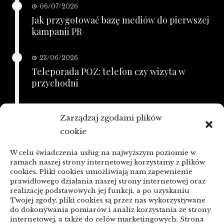
06/07/2026
Jak przygotować bazę mediów do pierwszej
kampanii PR
23/06/2026
Teleporada POZ: telefon czy wizyta w
przychodni
21/06/2026
Zarządzaj zgodami plików
KSeF a zaległe faktury: porządkowanie
cookie
przed zmianą
W celu świadczenia usług na najwyższym poziomie w
linki z nap
ramach naszej strony internetowej korzystamy z plików
cookies. Pliki cookies umożliwiają nam zapewnienie
prawidłowego działania naszej strony internetowej oraz
realizację podstawowych jej funkcji, a po uzyskaniu
Categories
Twojej zgody, pliki cookies są przez nas wykorzystywane
do dokonywania pomiarów i analiz korzystania ze strony
ARTYKUŁ SPONSOROWANY
internetowej, a także do celów marketingowych. Strona