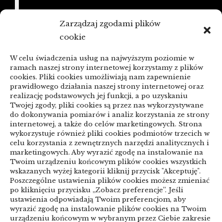
21/06/2026
Zarządzaj zgodami plików
KSeF a zaległe faktury: porządkowanie
cookie
przed zmianą
W celu świadczenia usług na najwyższym poziomie w
linki z nap
ramach naszej strony internetowej korzystamy z plików
cookies. Pliki cookies umożliwiają nam zapewnienie
prawidłowego działania naszej strony internetowej oraz
realizację podstawowych jej funkcji, a po uzyskaniu
Categories
Twojej zgody, pliki cookies są przez nas wykorzystywane
do dokonywania pomiarów i analiz korzystania ze strony
internetowej, a także do celów marketingowych. Strona
ARTYKUŁ SPONSOROWANY
wykorzystuje również pliki cookies podmiotów trzecich w
celu korzystania z zewnętrznych narzędzi analitycznych i
Biznes & Finanse
marketingowych. Aby wyrazić zgodę na instalowanie na
Twoim urządzeniu końcowym plików cookies wszystkich
Budownictwo & Przemysł
Dom & Ogród
wskazanych wyżej kategorii kliknij przycisk "Akceptuję".
Poszczególne ustawienia plików cookies możesz zmieniać
Edukacja & Rozrywka
Inne
po kliknięciu przycisku „Zobacz preferencje”. Jeśli
ustawienia odpowiadają Twoim preferencjom, aby
Motoryzacja
Sport & Turystyka
wyrazić zgodę na instalowanie plików cookies na Twoim
urządzeniu końcowym w wybranym przez Ciebie zakresie
Technologie
Uroda & Lifestyle
Usługi