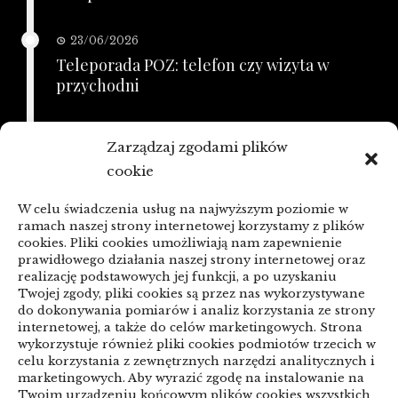
23/06/2026
Teleporada POZ: telefon czy wizyta w
przychodni
21/06/2026
Zarządzaj zgodami plików
KSeF a zaległe faktury: porządkowanie
cookie
przed zmianą
W celu świadczenia usług na najwyższym poziomie w
linki z nap
ramach naszej strony internetowej korzystamy z plików
cookies. Pliki cookies umożliwiają nam zapewnienie
prawidłowego działania naszej strony internetowej oraz
realizację podstawowych jej funkcji, a po uzyskaniu
Categories
Twojej zgody, pliki cookies są przez nas wykorzystywane
do dokonywania pomiarów i analiz korzystania ze strony
ARTYKUŁ SPONSOROWANY
internetowej, a także do celów marketingowych. Strona
wykorzystuje również pliki cookies podmiotów trzecich w
celu korzystania z zewnętrznych narzędzi analitycznych i
Biznes & Finanse
marketingowych. Aby wyrazić zgodę na instalowanie na
Twoim urządzeniu końcowym plików cookies wszystkich
Budownictwo & Przemysł
Dom & Ogród