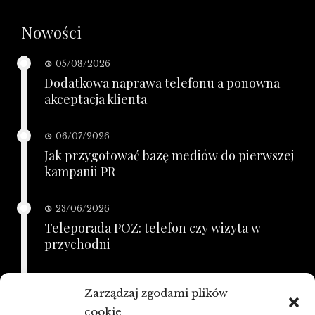
Nowości
05/08/2026
Dodatkowa naprawa telefonu a ponowna
akceptacja klienta
06/07/2026
Jak przygotować bazę mediów do pierwszej
kampanii PR
23/06/2026
Teleporada POZ: telefon czy wizyta w
przychodni
21/06/2026
Zarządzaj zgodami plików
KSeF a zaległe faktury: porządkowanie
cookie