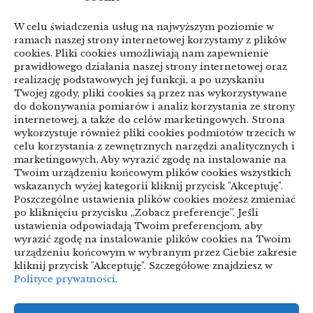
przed zmianą
W celu świadczenia usług na najwyższym poziomie w
linki z nap
ramach naszej strony internetowej korzystamy z plików
cookies. Pliki cookies umożliwiają nam zapewnienie
prawidłowego działania naszej strony internetowej oraz
realizację podstawowych jej funkcji, a po uzyskaniu
Categories
Twojej zgody, pliki cookies są przez nas wykorzystywane
do dokonywania pomiarów i analiz korzystania ze strony
ARTYKUŁ SPONSOROWANY
internetowej, a także do celów marketingowych. Strona
wykorzystuje również pliki cookies podmiotów trzecich w
celu korzystania z zewnętrznych narzędzi analitycznych i
Biznes & Finanse
marketingowych. Aby wyrazić zgodę na instalowanie na
Twoim urządzeniu końcowym plików cookies wszystkich
Budownictwo & Przemysł
Dom & Ogród
wskazanych wyżej kategorii kliknij przycisk "Akceptuję".
Poszczególne ustawienia plików cookies możesz zmieniać
Edukacja & Rozrywka
Inne
po kliknięciu przycisku „Zobacz preferencje”. Jeśli
ustawienia odpowiadają Twoim preferencjom, aby
Motoryzacja
Sport & Turystyka
wyrazić zgodę na instalowanie plików cookies na Twoim
urządzeniu końcowym w wybranym przez Ciebie zakresie
Technologie
Uroda & Lifestyle
Usługi
kliknij przycisk "Akceptuję". Szczegółowe znajdziesz w
Polityce prywatności
.
Zdrowie