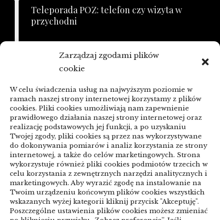
Teleporada POZ: telefon czy wizyta w
przychodni
21/06/2026
Zarządzaj zgodami plików
KSeF a zaległe faktury: porządkowanie
cookie
przed zmianą
W celu świadczenia usług na najwyższym poziomie w
linki z nap
ramach naszej strony internetowej korzystamy z plików
cookies. Pliki cookies umożliwiają nam zapewnienie
prawidłowego działania naszej strony internetowej oraz
realizację podstawowych jej funkcji, a po uzyskaniu
Categories
Twojej zgody, pliki cookies są przez nas wykorzystywane
do dokonywania pomiarów i analiz korzystania ze strony
internetowej, a także do celów marketingowych. Strona
ARTYKUŁ SPONSOROWANY
wykorzystuje również pliki cookies podmiotów trzecich w
celu korzystania z zewnętrznych narzędzi analitycznych i
Biznes & Finanse
marketingowych. Aby wyrazić zgodę na instalowanie na
Twoim urządzeniu końcowym plików cookies wszystkich
Budownictwo & Przemysł
Dom & Ogród
wskazanych wyżej kategorii kliknij przycisk "Akceptuję".
Poszczególne ustawienia plików cookies możesz zmieniać
Edukacja & Rozrywka
Inne